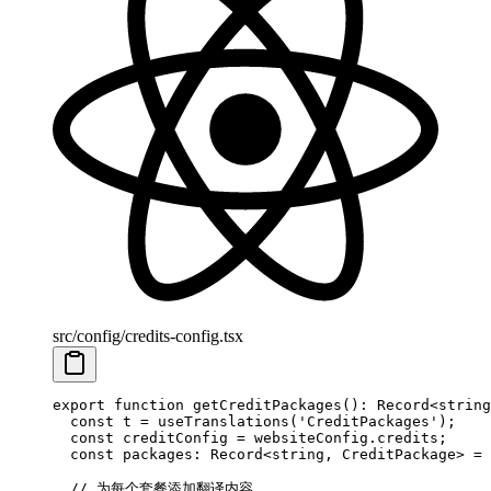
src/config/credits-config.tsx
export
 function
 getCreditPackages
()
:
 Record
<
string
  const
 t
 =
 useTranslations
(
'CreditPackages'
);
  const
 creditConfig
 =
 websiteConfig.credits;
  const
 packages
:
 Record
<
string
, 
CreditPackage
> 
=
 
  // 为每个套餐添加翻译内容