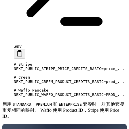
.env
# Stripe
NEXT_PUBLIC_STRIPE_PRICE_CREDITS_BASIC
=
price_...
# Creem
NEXT_PUBLIC_CREEM_PRODUCT_CREDITS_BASIC
=
prod_...
# Waffo Pancake
NEXT_PUBLIC_WAFFO_PRODUCT_CREDITS_BASIC
=
PROD_...
启用
、
和
套餐时，对其他套餐
STANDARD
PREMIUM
ENTERPRISE
重复相同的映射。 Waffo 使用 Product ID，Stripe 使用 Price
ID。