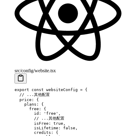
src/config/website.tsx
export
 const
 websiteConfig
 =
 {
  // ...其他配置
  price: {
    plans: {
      free: {
        id: 
'free'
,
        // ...其他配置
        isFree: 
true
,
        isLifetime: 
false
,
        credits: {