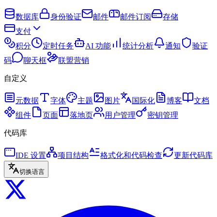
数据库
身份验证
邮件
邮件订阅
存储
支付
积分
定时任务
AI 功能
统计分析
通知
验证
码
聊天框
联盟营销
自定义
元数据
字体
主题
图片
国际化
博客
文档
组件
页面
落地页
用户管理
密钥管理
代码库
IDE 设置
项目结构
格式化和代码检查
更新代码库
切换语言