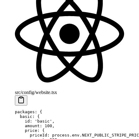
src/config/website.tsx
packages
: {
  basic
: {
    id
: 
'basic'
,
    amount
: 
100
,
    price
: {
      priceId
: process.env.
NEXT_PUBLIC_STRIPE_PRIC