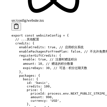
src/config/website.tsx
export
 const
 websiteConfig
 =
 {
  // ...其他配置
  credits: {
    enableCredits: 
true
, 
// 启用积分系统
    enablePackagesForFreePlan: 
false
, 
// 不允许免费
    registerGiftCredits: {
      enable: 
true
, 
// 注册时赠送积分
      amount: 
10
, 
// 赠送的积分数量
      expireDays: 
30
, 
// 可选：积分过期天数
    },
    packages: {
      basic: {
        id: 
'basic'
,
        credits: 
100
,
        price: {
          priceId: process.env.
NEXT_PUBLIC_STRIPE_
          amount: 
990
,
          currency: 
'USD'
,
        },