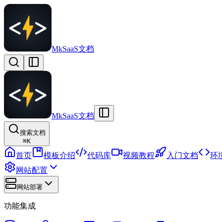
MkSaaS文档
MkSaaS文档
搜索文档
⌘
K
首页
模板介绍
代码库
视频教程
入门文档
环
网站配置
网站部署
功能集成